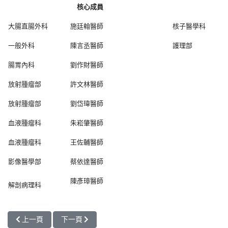
核心成員
大腸直腸外科
施廷翰醫師
核子醫學科
一般外科
陳言丞醫師
護理部
腸胃內科
劉作財醫師
放射腫瘤部
許文林醫師
放射腫瘤部
劉岱瑋醫師
血液腫瘤科
朱崧肇醫師
血液腫瘤科
王佐輔醫師
影像醫學部
蔡依達醫師
陳彥璋醫師
解剖病理科
上一篇文章: 泌尿道癌（膀胱癌，攝護腺癌）團隊
下一篇文章: 乳癌團隊
上一頁
下一頁