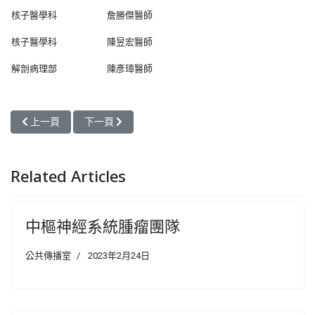
核子醫學科
詹勝傑醫師
核子醫學科
陳昱宏醫師
解剖病理部
陳彥璋醫師
上一篇文章: 中樞神經系統腫瘤團隊
下一篇文章: 胰臟癌團隊
上一頁
下一頁
Related Articles
中樞神經系統腫瘤團隊
公共傳播室
2023年2月24日