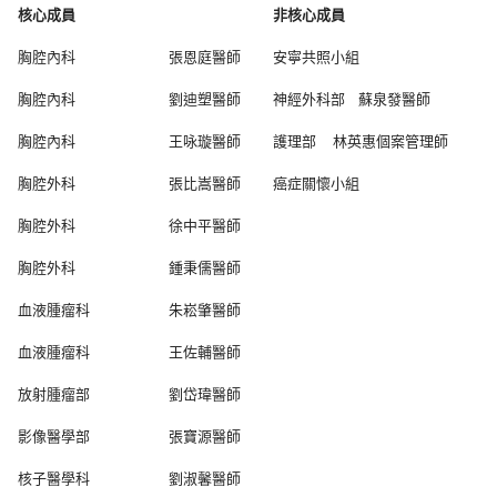
核心成員
非核心成員
胸腔內科
張恩庭醫師
安寧共照小組
胸腔內科
劉迪塑醫師
神經外科部 蘇泉發醫師
胸腔內科
王咏璇醫師
護理部 林英惠個案管理師
胸腔外科
張比嵩醫師
癌症關懷小組
胸腔外科
徐中平醫師
胸腔外科
鍾秉儒醫師
血液腫瘤科
朱崧肇醫師
血液腫瘤科
王佐輔醫師
放射腫瘤部
劉岱瑋醫師
影像醫學部
張寶源醫師
核子醫學科
劉淑馨醫師