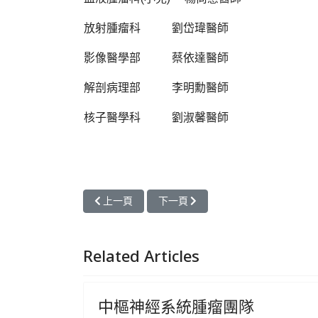
放射腫瘤科 劉岱瑋醫師
影像醫學部 蔡依達醫師
解剖病理部 李明勳醫師
核子醫學科 劉淑馨醫師
上一篇文章: 食道癌團隊
下一篇文章: 中樞神經系統腫瘤團隊
上一頁
下一頁
Related Articles
中樞神經系統腫瘤團隊