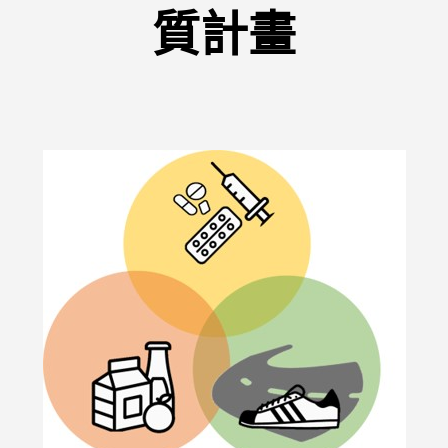
質計畫
戒菸門診
居家照護相關資源
出院準備服務