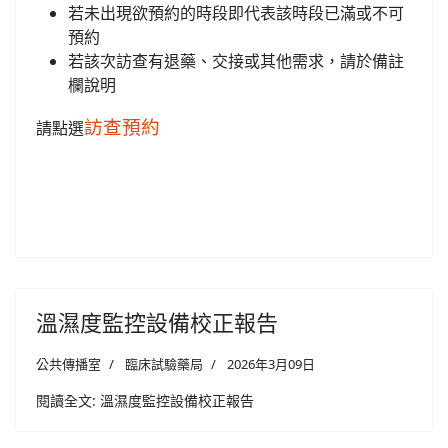
若未出現欲預約的時段即代表該時段已滿或不可
榮譽榜
預約
若該次訪查有退藥、交接或其他需求，請於備註
醫療團隊(all)文章對應模組
欄說明
藥委會公告
訪查預約
請點選
溫濕度監控設備校正報告
公共傳播室
臨床試驗藥局
2026年3月09日
閱讀全文: 溫濕度監控設備校正報告