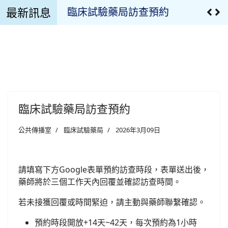
最新訊息
臨床試驗藥局訪查預約
溫濕度監控設備校正報告
溫濕度監控記錄
臨床試驗用藥管理申請文件
臨床試驗藥局訪查預約
最新公告
公共傳播室
臨床試驗藥局
2026年3月09日
疫苗專區
最新消息
請填寫下方Google表單預約訪查時段，表單送出後，
藥師將於三個工作天內回覆並確認訪查時間。
慈濟藥訊
若未接獲回覆或時間緊迫，請主動與藥師聯繫確認。
藥品異動
預約時段開放+14天~42天，每次預約為1小時