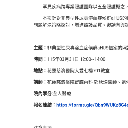
罕見疾病跨專業照護團隊以五全照護概念，從
本次針對非典型性尿毒溶血症候群aHUS的照護，
問題解決策略探討，增進照護品質。邀請有興
主題：
非典型性尿毒溶血症候群aHUS個案的照
時間：
115年03月31日 12:00~14:00
地點：
花蓮慈濟醫院大愛七樓701教室
講師：
花蓮慈濟醫院腎臟內科 郭秋煌醫師、遺
院內學分:
全人醫療
報名連結：
https://forms.gle/Qbn9WUKz8G4d
注意事項