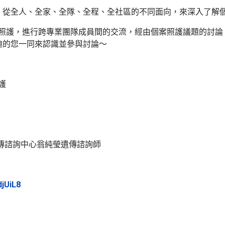
全人、全家、全隊、全程、全社區的不同面向，來深入了解個
進行跨專業團隊成員間的交流，經由個案照護議題的討論，搭配健康照護
趣的您一同來認識並參與討論～
護
傳諮詢中心翁純瑩遺傳諮詢師
jUiL8