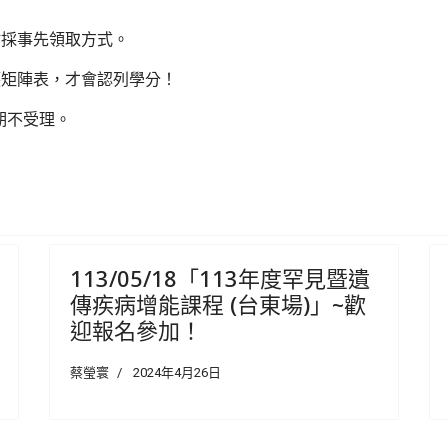
點採事先領取方式。
護矩陣表，才會認列學分！
逾期不受理。
交流暨照護人員繼續教育研討會～
罕見疾病照護服務計畫說明暨長照人員罕病知能研習課程
113/05/18「113年度罕見暨遺
傳疾病增能課程 (台東場)」~歡
迎報名參加！
蔡瑩寰
2024年4月26日