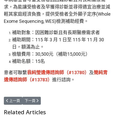
求，為能讓受檢者及早獲得診斷並尋得適宜治療並減
輕其家庭經濟負擔，提供受檢者全外顯子定序(Whole
Exome Sequencing, WES)檢測補助經費。
補助對象：因困難診斷且有長期醫療需求者
補助期間：115 年 3 月 1 日至 115 年 11 月 30
日，額滿為止。
檢驗費用：30,500元（補助15,000元）
補助名額：15名
意者可聯繫
翁純瑩遺傳諮詢師（#13780）
及
簡純青
遺傳諮詢師（#13783）
進行諮詢。
上一篇文章: 115年罕病基金會「國內罕見疾病遺傳檢驗補助」
下一篇文章: 115年罕見疾病基金會「偏遠地區脊髓性肌肉
上一頁
下一頁
Related Articles