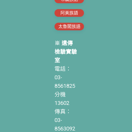
阿美族語
太魯閣族語
※ 遺傳
檢驗實驗
室
電話：
03-
8561825
分機
13602
傳真：
03-
8563092