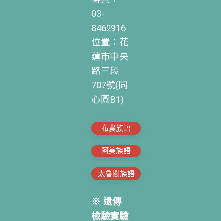
03-
8462916
位置：花
蓮市中央
路三段
707號(同
心圓B1)
布農族語
阿美族語
太魯閣族語
※ 遺傳
檢驗實驗