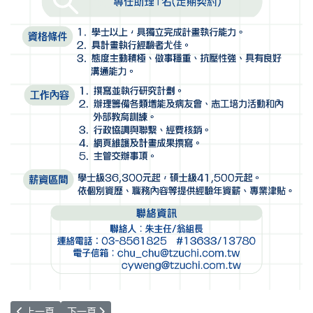
上一篇文章: 遺傳諮詢中心～招募～遺傳諮詢師
下一篇文章: 【轉知】中央健康保險署蒐集有關「克索脊
上一頁
下一頁