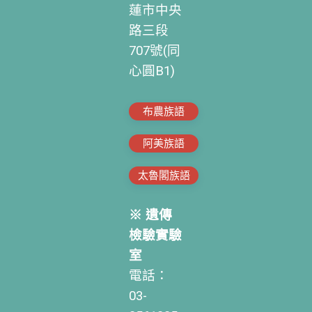
蓮市中央
路三段
707號(同
心圓B1)
布農族語
阿美族語
太魯閣族語
※ 遺傳
檢驗實驗
室
電話：
03-