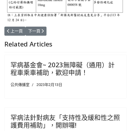
上一篇文章: 花蓮慈濟醫院遺傳諮詢中心誠徵專任臨床/諮商心理師
下一篇文章: 【轉知】中央健康保險署蒐集有關「Bylva
上一頁
下一頁
Related Articles
罕病基金會~ 2023無障礙（通用）計
程車乘車補助，歡迎申請！
公共傳播室
2023年2月13日
罕病法針對病友「支持性及緩和性之照
護費用補助」，開辦囉!