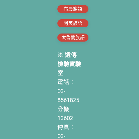
布農族語
阿美族語
太魯閣族語
※ 遺傳
檢驗實驗
室
電話：
03-
8561825
分機
13602
傳真：
03-