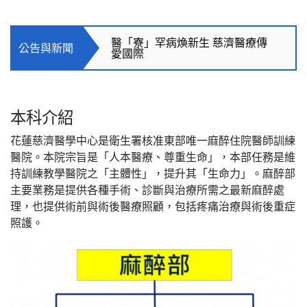
微創介入性腦中風治療，掌握先
機可降低傷害
醫「寮」罕病煥新生 慈濟醫療傳
公告與新聞
愛國際
惡性皮膚纖維瘤跨海求醫 勇敢媽
媽變臉重生
本科介紹
欣肝如貽感恩有您 肝臟移植十
五周年
花蓮慈濟醫學中心是衛生署核准東部唯一麻醉住院醫師訓練
醫院。本院宗旨是「人本醫療、尊重生命」，本部任務是維
微創介入性腦中風治療，掌握先
持訓練教學醫院之「主體性」，提升其「生命力」。麻醉部
機可降低傷害
主要業務是提供各種手術、診斷與治療所需之最新麻醉處
理，也提供術前與術後醫療照顧，包括疼痛治療與術後重症
照護。