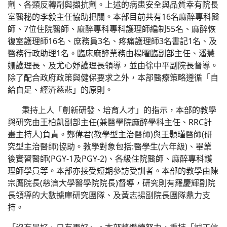
劑、各類反轉劑與擷抗劑。上述的病患安全與品質幸有院長
室醫秘的李毅主任協助把關。本部目前共有16名麻醉專科醫
師、7位住院醫師、麻醉專科專科護理師編制55名、麻醉恢
復室護理師16名、庶務員3名、疼痛護理師3名書記1名、及
醫務行政助理1名。臨床麻醉業務由楊曜臨副部主任、潘慧
姗護理長、及尤心妤護理長領導，並由徐中平副院長督導。
除了配合政府政策與健保要求之外，本部醫療策略遵循「自
給自足、經濟慈悲」的原則。
秉持上人「創新研發、培育人才」的指示，本部的教學
與研究由王柏凱副部主任(兼醫學院麻醉學科主任、RRC計
畫主持人)負責。鄭偉君(教學型主治醫師)與王顥瑾醫師(研
究型主治醫師)協助。教學對象包括:醫學生(六年級)、畢業
後實習醫師(PGY-1及PGY-2)、各級住院醫師、麻醉專科護
理師學員等。本部亦接受短期參訪受訓者。本部的教學由陳
宗鷹院長(慈濟大學醫學院院長)督導，研究則有羅慶輝副院
長領導的大數據庫研究團隊、及黃志揚副院長團隊鼎力支
持。