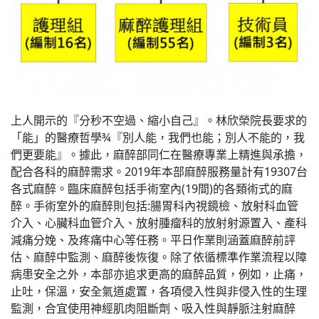
上人開示的『分秒不空過、縮小自己』。林欣榮院長要求的
「能」的醫療哲學¾『別人能，我們也能；別人不能的，我
們更要能』。據此，麻醉部同仁在醫療專業上精進與承擔，
配合各科的麻醉需求。2019年本部麻醉服務量計有19307台
各式麻醉。臨床麻醉包括手術室內(19間)的各類術式的麻
醉。手術室外的麻醉則包括:腸胃科內視鏡檢、放射科血管
介入、心臟科血管介入、放射腫瘤科的放射射源置入、產科
減痛分娩、及疼痛中心等任務。平日作業則涵蓋麻醉前評
估、麻醉中監測、麻醉後恢復。除了依循標準作業流程以障
病患安全之外，本部亦追求更高的麻醉品質，例如，止痛，
止吐，保溫，安全氣道處置，各項侵入性與非侵入性的生理
監測，合宜使用神經肌肉阻斷劑、吸入性與靜脈注射麻醉