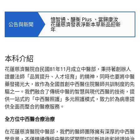
角力理事長，中西醫合療助攻臺
灣奧運元老競技運動
憶智通、醣衡 Plus 、當歸康汝
公告與新聞
花蓮慈濟發表淨斯本草新品迎新
年
花蓮慈濟醫院首創「醫王一
號」 打造精準中醫平台
本科介紹
中西醫接力講堂 逆轉惡視力點亮
靈魂之窗
花蓮慈濟醫院自民國81年11月成立中醫部，秉持著創辦人
證嚴法師「品質提升、人才培育」的精神，同時也要將中醫
花蓮慈院醫療隊進駐光復鄉 中
藥發揚光大，故作為全國首創中西醫住院醫師共訓制度的先
西醫合併療癒身心
驅之一。我們融合了傳統中醫的智慧與現代西醫的技術，提
供一站式的「中西醫照護」多元照護模式，致力於為病患提
花蓮慈濟醫院中西醫藥學術論
供全面而整合的醫療服務。
壇 醫法實務交流經驗回響熱烈
全方位中西醫合療治療
東部唯一中醫臨床技能測驗 提升
醫療品質師生病三方受益
在花蓮慈濟醫院中醫部，我們的醫師團隊擁有深厚的中西醫
學背景，不僅精通傳統中醫的望聞問切診斷技術和辨證論治