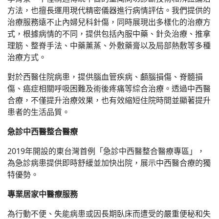
高空異物墜落嚴重腦傷昏迷 花蓮
慈院中西合療助小勇士重生
方法，也擅長運用現代精密儀器進行病情評估。我們提供的
治療服務遠不止內婦兒科針傷，同時展現出多樣化的治療方
凱米颱風吹落女兒牆砸傷7歲小弟
式，根據病情的不同，提供包括內服中藥、針灸治療、推拿
中醫「搶命3針」決戰關鍵72小時
理筋、整脊手法、中藥薰蒸、外敷藥膏以及局部熱敷等多種
治療方式。
守護生命醫有所用 花蓮慈院林
欣榮院長獲頒中西醫合療典範
對於西醫住院病患，提供腦血管疾病、顱腦損傷、脊髓損
傷、癌症相關呼吸困難及術後疼痛等綜合治療。透過中西醫
桂冠營養研究室美味健力湯 食
在營養又安心
合療，不僅提升治療效果，也有效縮短住院時間並顯著提升
患者的生活品質。
鼻水流不停竟是腦脊髓液 中醫
針灸大改善
急診中西醫整合醫療
2019年開設的東台灣首例「急診中西醫整合醫療專區」，
醫界葉問何宗融副院長接掌中華
角力理事長，中西醫合療助攻臺
為急診病患提供即時舒緩並加快出院，展示中西醫合療的獨
灣奧運元老競技運動
特優勢。
專業居家中醫療服務
為行動不便、失能病患或因長期臥床而遭受的嚴重便秘和失