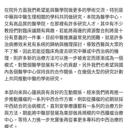
在院外方面我們希望能與醫學院做更多的學術交流，特別是
中藥與中醫生理相關的學科共同做研究，本院為醫學中心，
又有高品質的醫學院，在那裡有許多研究人才，其中有不少
教授們對臨床議題有興趣，若能將兩邊的資源整合則將是十
分有意義的一件事，目前中醫推廣最常見的困難，就是許多
治病療效未見有系統的歸納與機理探討，導致西醫與大眾的
不了解，因此若能從臨床角度去研究中藥或中西治病的機
理，則許多新的治療方法可以進一步被肯定而逐漸成為一個
模式，對整個醫學發展有不小的貢獻。另外我們也希望與國
內各個醫學中心保持良的合作關係，在幾個大型的研究計劃
上共同推動中醫的學術研究。
本部向來與心蓮病房有良好的互動關係，經來我們將再進一
步推動腫瘤的一系列中西合作方案，例如從腫瘤的初期就採
中西結合的治病模式，直到安寧療護都有一系列的治療方針
與方法，期能將中醫部發展為東部做具規模的中西腫瘤治療
中心，等待人力進一步充實後再從事更多專科的中西治療的
模式。