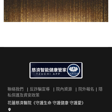
聯絡我們
|
反詐騙宣導
|
院內資源
|
院外報名
|
隱
私保護及資安政策
花蓮慈濟醫院《守護生命 守護健康 守護愛》