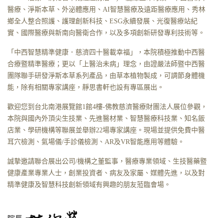
醫療、淨斯本草、外泌體應用、AI智慧醫療及遠距醫療應用、秀林
鄉全人整合照護、護理創新科技、ESG永續發展、光復醫療站紀
實、國際醫療與新南向醫衛合作，以及多項創新研發專利技術等。
「中西智慧精準健康．慈濟四十醫載幸福」，本院積極推動中西醫
合療暨精準醫療；更以「上醫治未病」理念，由證嚴法師暨中西醫
團隊聯手研發淨斯本草系列產品，由草本植物製成，可調節身體機
能，除有相關專家講座，靜思書軒也設有專區展出。
歡迎您到台北南港展覽館1館4樓-佛教慈濟醫療財團法人展位參觀，
本院與國內外頂尖生技業、先進醫材業、智慧醫療科技業、知名飯
店業、學研機構等聯展並舉辦22場專家講座。現場並提供免費中醫
耳穴檢測、氣場儀/手診儀檢測、AR及VR智能應用等體驗。
誠摯邀請聯合展出公司/機構之董監事，醫療專業領域、生技醫藥暨
健康產業專業人士，創業投資者、病友及家屬、媒體先進，以及對
精準健康及智慧科技創新領域有興趣的朋友蒞臨會場。