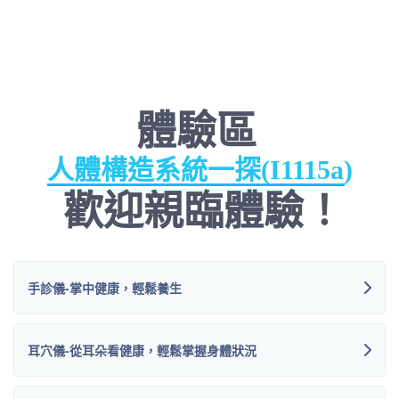
體驗區
人體構造系統一探(I1115a)
找出病變的組織(I1115a)
歡迎親臨體驗！
手診儀-掌中健康，輕鬆養生
耳穴儀-從耳朵看健康，輕鬆掌握身體狀況