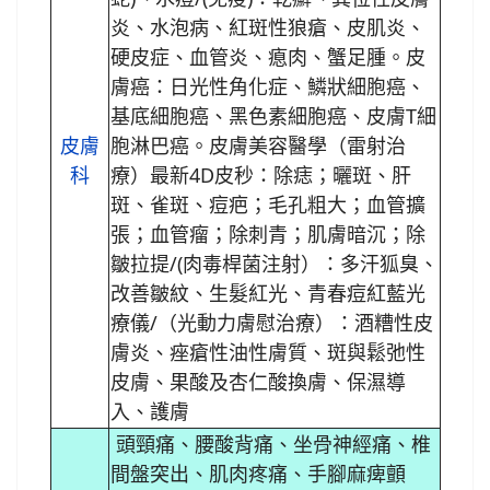
炎、水泡病、紅斑性狼瘡、皮肌炎、
硬皮症、血管炎、瘜肉、蟹足腫。皮
膚癌：日光性角化症、鱗狀細胞癌、
基底細胞癌、黑色素細胞癌、皮膚T細
皮膚
胞淋巴癌。皮膚美容醫學（雷射治
科
療）最新4D皮秒：除痣；曬斑、肝
斑、雀斑、痘疤；毛孔粗大；血管擴
張；血管瘤；除刺青；肌膚暗沉；除
皺拉提/(肉毒桿菌注射）：多汗狐臭、
改善皺紋、生髮紅光、青春痘紅藍光
療儀/（光動力膚慰治療）：酒糟性皮
膚炎、痤瘡性油性膚質、斑與鬆弛性
皮膚、果酸及杏仁酸換膚、保濕導
入、護膚
頭頸痛、腰酸背痛、坐骨神經痛、椎
間盤突出、肌肉疼痛、手腳麻痺顫