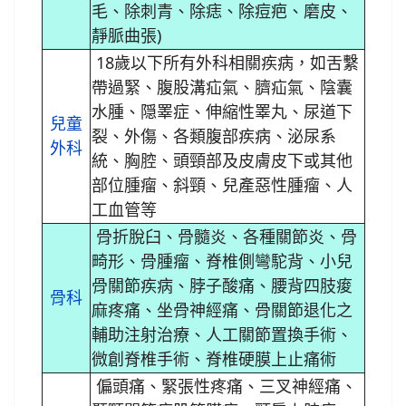
毛、除刺青、除痣、除痘疤、磨皮、
靜脈曲張)
18歲以下所有外科相關疾病，如舌繫
帶過緊、腹股溝疝氣、臍疝氣、陰囊
水腫、隠睪症、伸縮性睪丸、尿道下
兒童
裂、外傷、各類腹部疾病、泌尿系
外科
統、胸腔、頭頸部及皮膚皮下或其他
部位腫瘤、斜頸、兒產惡性腫瘤、人
工血管等
骨折脫臼、骨髓炎、各種關節炎、骨
畸形、骨腫瘤、脊椎側彎駝背、小兒
骨關節疾病、脖子酸痛、腰背四肢痠
骨科
麻疼痛、坐骨神經痛、骨關節退化之
輔助注射治療、人工關節置換手術、
微創脊椎手術、脊椎硬膜上止痛術
偏頭痛、緊張性疼痛、三叉神經痛、