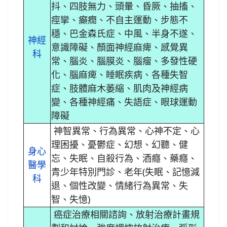
抖、四肢無力、頭暈、昏厥、抽搐、
痙攣、癲癇、不自主運動、步態不
穩、巴金森氏症、中風、半身不遂、
神經
意識障礙、顏面神經麻痺、感覺異
科
常、腦炎、腦膜炎、腦瘤、多發性硬
化、腦麻痺、睡眠疾病、各種失智
症、肢體麻木萎縮、肌肉及神經病
變、各種神經痛、失語症、眼球運動
障礙
神智異常、行為異常、心神不定、心
理困擾、憂鬱症、幻想、幻聽、健
身心
忘、失眠、自殺行為、酒癮、藥癮、
醫學
青少年特別門診、老年(失眠、記憶減
科
退、個性改變、情緒行為異常、失
智、失憶)
癌症治療相關諮詢、放射治療計畫規