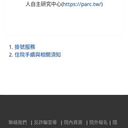
人自主研究中心(
https://parc.tw/
)
掛號服務
住院手續與相關須知
聯絡我們
|
反詐騙宣導
|
院內資源
|
院外報名
|
隱