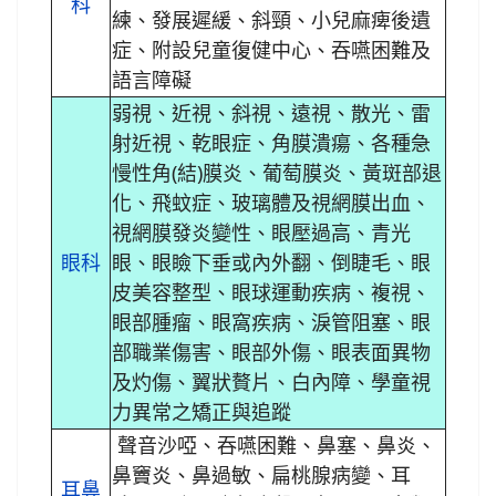
科
練、發展遲緩、斜頸、小兒麻痺後遺
症、附設兒童復健中心、吞嚥困難及
語言障礙
弱視、近視、斜視、遠視、散光、雷
射近視、乾眼症、角膜潰瘍、各種急
慢性角(結)膜炎、葡萄膜炎、黃斑部退
化、飛蚊症、玻璃體及視網膜出血、
視網膜發炎變性、眼壓過高、青光
眼科
眼、眼瞼下垂或內外翻、倒睫毛、眼
皮美容整型、眼球運動疾病、複視、
眼部腫瘤、眼窩疾病、淚管阻塞、眼
部職業傷害、眼部外傷、眼表面異物
及灼傷、翼狀贅片、白內障、學童視
力異常之矯正與追蹤
聲音沙啞、吞嚥困難、鼻塞、鼻炎、
鼻竇炎、鼻過敏、扁桃腺病變、耳
耳鼻