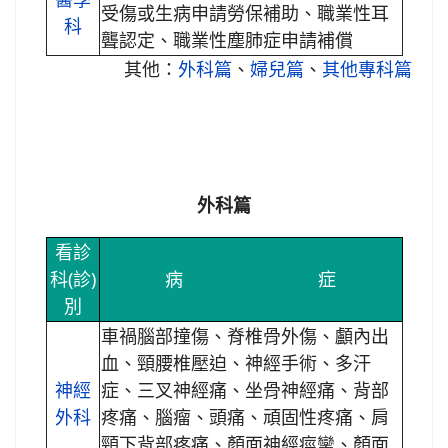
受傷或生病申請勞保補助、職業性耳
科
聾認定、職業性塵肺症申請補償
其他：
外科篇
、
婦兒篇
、
其他專科篇
外科篇
看診
科(診)
病 症
別
車禍腦部撞傷、脊椎骨外傷、顱內出
血、頸腰椎壓迫、神經手術、多汗
神經
症、三叉神經痛、坐骨神經痛、背部
外科
疼痛、腦瘤、頭痛、頑固性疼痛、肩
頸下背部疼痛、顏面神經痙攣、顏面