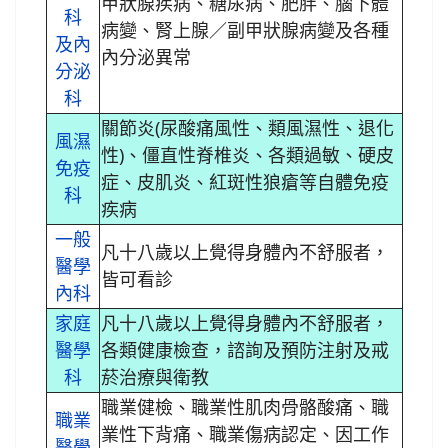
甲狀腺疾病、糖尿病、肥胖、腦下體
科
病變、腎上腺／副甲狀腺病變及各種
及內
內分泌異常
分泌
科
關節炎(尿酸痛風性、類風濕性、退化
風濕
性)、僵直性脊椎炎、各類過敏、硬皮
免疫
症、皮肌炎、紅斑性狼瘡等自體免疫
科
疾病
一般
凡十八歲以上覺得身體內不舒服者，
醫學
皆可看診
內科
家庭
凡十八歲以上覺得身體內不舒服者，
醫學
各類健康檢查，諮詢及預防注射及戒
科
菸治療與衛教
職業健檢、職業性肌肉骨骼酸痛、職
職業
業性下背痛、職業傷病認定、因工作
醫學