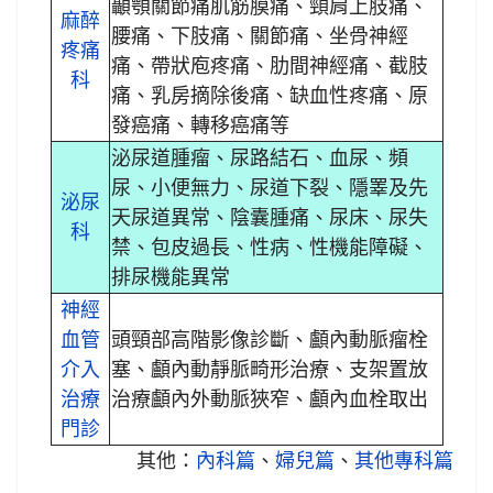
顳顎關節痛肌筋膜痛、頸肩上肢痛、
麻醉
腰痛、下肢痛、關節痛、坐骨神經
疼痛
痛、帶狀庖疼痛、肋間神經痛、截肢
科
痛、乳房摘除後痛、缺血性疼痛、原
發癌痛、轉移癌痛等
泌尿道腫瘤、尿路結石、血尿、頻
尿、小便無力、尿道下裂、隱睪及先
泌尿
天尿道異常、陰囊腫痛、尿床、尿失
科
禁、包皮過長、性病、性機能障礙、
排尿機能異常
神經
血管
頭頸部高階影像診斷、顱內動脈瘤栓
介入
塞、顱內動靜脈畸形治療、支架置放
治療
治療顱內外動脈狹窄、顱內血栓取出
門診
其他：
內科篇
、
婦兒篇
、
其他專科篇