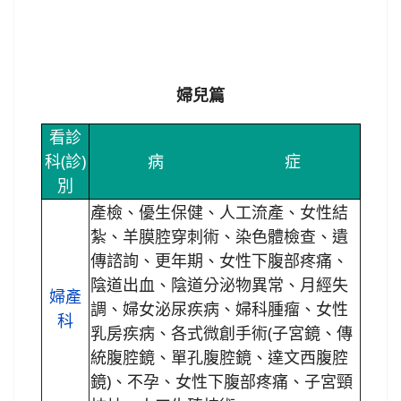
婦兒篇
看診
科(診)
病 症
別
產檢、優生保健、人工流產、女性結
紮、羊膜腔穿刺術、染色體檢查、遺
傳諮詢、更年期、女性下腹部疼痛、
陰道出血、陰道分泌物異常、月經失
婦產
調、婦女泌尿疾病、婦科腫瘤、女性
科
乳房疾病、各式微創手術(子宮鏡、傳
統腹腔鏡、單孔腹腔鏡、達文西腹腔
鏡)、不孕、女性下腹部疼痛、子宮頸