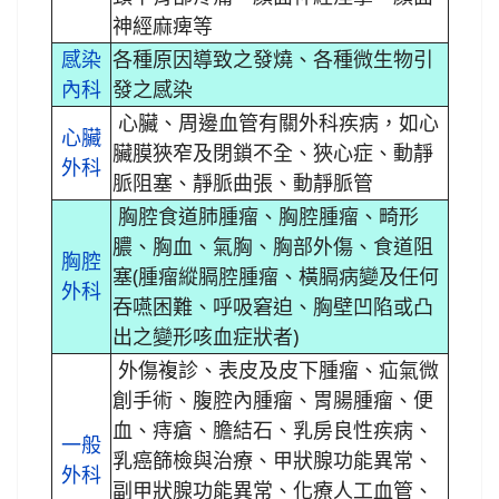
神經麻痺等
感染
各種原因導致之發燒、各種微生物引
內科
發之感染
心臟、周邊血管有關外科疾病，如心
心臟
臟膜狹窄及閉鎖不全、狹心症、動靜
外科
脈阻塞、靜脈曲張、動靜脈管
胸腔食道肺腫瘤、胸腔腫瘤、畸形
膿、胸血、氣胸、胸部外傷、食道阻
胸腔
塞(腫瘤縱膈腔腫瘤、橫膈病變及任何
外科
吞嚥困難、呼吸窘迫、胸壁凹陷或凸
出之變形咳血症狀者)
外傷複診、表皮及皮下腫瘤、疝氣微
創手術、腹腔內腫瘤、胃腸腫瘤、便
血、痔瘡、膽結石、乳房良性疾病、
一般
乳癌篩檢與治療、甲狀腺功能異常、
外科
副甲狀腺功能異常、化療人工血管、