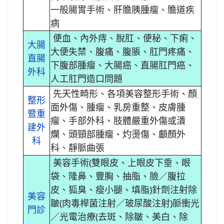
一般腸胃手術、肝膽胰腫瘤、膽道疾
病
便血、內外痔、脫肛、便秘、下痢、
大腸
大便失禁、腹痛、腹脹、肛門疼痛、
直腸
下腹部腫瘤、大腸癌、直腸肛門癌、
外科
人工肛門造口問題
先天性畸形、各項美容整形手術、顏
整形
面外傷、腫瘤、乳房重整、皮膚腫
暨重
瘤、手部外科、肢體嚴重外傷或潰
建外
爛、頭頸部腫瘤、灼燙傷、顱顏外
科
科、靜脈曲張
美容手術(雙眼皮、上眼皮下垂、眼
袋、隆鼻、豐胸、抽脂、臉／腹拉
皮、狐臭、瘦小腿、填脂)針劑注射除
美容
皺(肉毒桿菌注射／玻尿酸注射)脈衝光
門診
／光電治療(去斑、除皺、美白、除