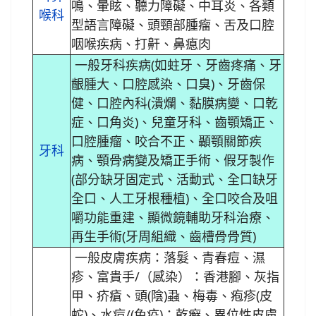
鳴、暈眩、聽力障礙、中耳炎、各類
喉科
型語言障礙、頭頸部腫瘤、舌及口腔
咽喉疾病、打鼾、鼻瘜肉
一般牙科疾病(如蛀牙、牙齒疼痛、牙
齦腫大、口腔感染、口臭)、牙齒保
健、口腔內科(潰爛、黏膜病變、口乾
症、口角炎)、兒童牙科、齒顎矯正、
口腔腫瘤、咬合不正、顳顎關節疾
牙科
病、顎骨病變及矯正手術、假牙製作
(部分缺牙固定式、活動式、全口缺牙
全口、人工牙根種植)、全口咬合及咀
嚼功能重建、顯微鏡輔助牙科治療、
再生手術(牙周組織、齒槽骨骨質)
一般皮膚疾病：落髮、青春痘、濕
疹、富貴手/（感染）：香港腳、灰指
甲、疥瘡、頭(陰)蝨、梅毒、疱疹(皮
蛇)、水痘/(免疫)：乾癬、異位性皮膚