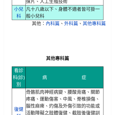
抹片、人工生殖技術
小兒
凡十八歲以下、身體不適者皆可掛一
科
般小兒科
其他：
內科篇
、
外科篇
、
其他專科篇
其他專科篇
看診
科(診)
病 症
別
骨骼肌肉神經病變、腰酸背痛、關節
疼痛、運動傷害、中風、脊椎損傷、
腦性麻痺、灼傷及外傷引致的功能或
復健
活動障礙之肢體復健、截肢後復健訓