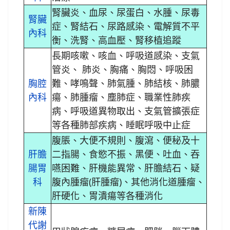
腎臟炎、血尿、尿蛋白、水腫、尿毒
腎臟
症、腎結石、尿路感染、電解質不平
內科
衡、洗腎、高血壓、腎移植追蹤
長期咳嗽、咳血、呼吸道感染、支氣
管炎、 肺炎、胸痛、胸悶、呼吸困
胸腔
難、哮鳴聲、肺氣腫、肺結核、肺膿
內科
瘍、肺腫瘤、塵肺症、職業性肺疾
病、呼吸道異物取出、支氣管擴張症
等各種肺部疾病、睡眠呼吸中止症
腹脹、大便不規則、腹瀉、便秘及十
肝膽
二指腸、食慾不振、黑便、吐血、吞
腸胃
嚥困難、肝機能異常、肝膽結石、疑
科
腹內腫瘤(肝腫瘤)、其他消化道腫瘤、
肝硬化、胃潰瘍等各種消化
新陳
代謝