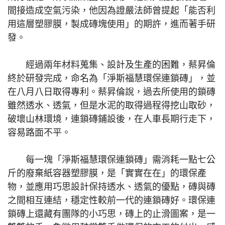
間接造成空氣污染，他因為證嚴法師曾提起「能否利
用這層塑膠膜，製成磚塊使用」的期許，進而著手研
發。
經過兩年材料蒐集、設計及生產的困難，蔡昇倫
終於研發完成，命名為「淨斯福慧環保連鎖磚」，並
在八月八日取得專利。蔡昇倫說，過去所使用的鎖磚
雖然透水、透氣，但是水泥的取得過程得挖山取砂，
破壞山林環境，連鎖磚鋪設後，在人車長期行走下，
容易路面不平。
每一塊「淨斯福慧環保連鎖磚」需消耗一點七公
斤的廢棄紙容器塑膠膜，是「實實在在」的環保產
物，並應用巧思設計保持透水、透氣的優點，磚與磚
之間相互連結，穩定性較前一代的連鎖磚好。環保連
鎖磚上還藏有團隊的小巧思，磚上的止滑圖案，是一