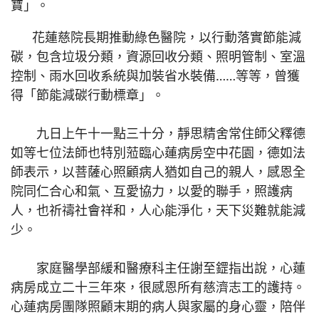
寶」。
花蓮慈院長期推動綠色醫院，以行動落實節能減
碳，包含垃圾分類，資源回收分類、照明管制、室溫
控制、雨水回收系統與加裝省水裝備……等等，曾獲
得「節能減碳行動標章」。
九日上午十一點三十分，靜思精舍常住師父釋德
如等七位法師也特別蒞臨心蓮病房空中花園，德如法
師表示，以菩薩心照顧病人猶如自己的親人，感恩全
院同仁合心和氣、互愛協力，以愛的聯手，照護病
人，也祈禱社會祥和，人心能淨化，天下災難就能減
少。
家庭醫學部緩和醫療科主任謝至鎠指出說，心蓮
病房成立二十三年來，很感恩所有慈濟志工的護持。
心蓮病房團隊照顧末期的病人與家屬的身心靈，陪伴