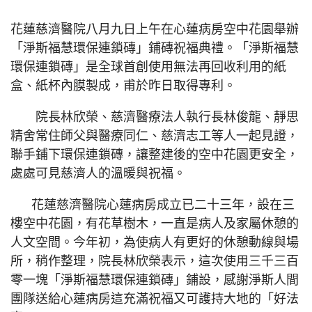
花蓮慈濟醫院八月九日上午在心蓮病房空中花園舉辦
「淨斯福慧環保連鎖磚」鋪磚祝福典禮。「淨斯福慧
環保連鎖磚」是全球首創使用無法再回收利用的紙
盒、紙杯內膜製成，甫於昨日取得專利。
院長林欣榮、慈濟醫療法人執行長林俊龍、靜思
精舍常住師父與醫療同仁、慈濟志工等人一起見證，
聯手鋪下環保連鎖磚，讓整建後的空中花園更安全，
處處可見慈濟人的溫暖與祝福。
花蓮慈濟醫院心蓮病房成立已二十三年，設在三
樓空中花園，有花草樹木，一直是病人及家屬休憩的
人文空間。今年初，為使病人有更好的休憩動線與場
所，稍作整理，院長林欣榮表示，這次使用三千三百
零一塊「淨斯福慧環保連鎖磚」鋪設，感謝淨斯人間
團隊送給心蓮病房這充滿祝福又可護持大地的「好法