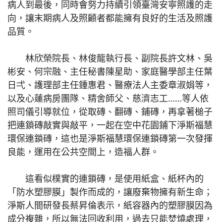
病人到最後，同時會努力持續引領臺灣安寧照護的走
向，讓末期病人及照顧者都能擁有良好的生活及照護
品質。
林欣榮院長、林俊龍執行長、副院長許文林、吳
彬安、何宗融、主任秘書陳星助、家庭醫學部主任葉
日弌、護理部主任鍾惠君、醫療法人主委章淑娟等，
以及心蓮病房團隊、精舍師父、慈濟志工……等人依
照司儀引導就位，從取磚、翻磚、鋪磚，再拿著槌子
把連鎖磚敲實與敲平，一起在空中花園鋪下淨斯福慧
環保連鎖磚，這也是淨斯福慧環保連鎖磚第一次發揮
良能，運用在公共空間上，造福人群。
這看似樸實的連鎖磚，是使用紙盒、紙杯內的
「防水塑膠膜」製作而成的，讓廢棄物擁有新生命；
淨斯人間研發長蔡昇倫表示，紙容器內的塑膠膜因為
成分複雜，所以無法回收利用，過去只能焚燒處理，