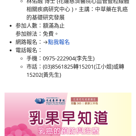
林佑融 博士 (花蓮慈濟醫院心血管暨粒線體
相關疾病研究中心 )，主講：中草藥在乳癌
的基礎研究發展
参加人數：額滿為止
参加辦法：免費。
網路報名：→
點我報名
電話報名：
手機：0975-222904(李先生)
市話：(03)8561825轉15201(江小姐)或轉
15202(黃先生)