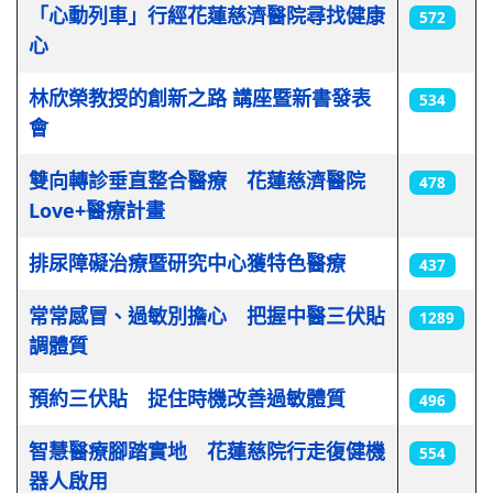
「心動列車」行經花蓮慈濟醫院尋找健康
572
心
林欣榮教授的創新之路 講座暨新書發表
534
會
雙向轉診垂直整合醫療 花蓮慈濟醫院
478
Love+醫療計畫
排尿障礙治療暨研究中心獲特色醫療
437
常常感冒、過敏別擔心 把握中醫三伏貼
1289
調體質
預約三伏貼 捉住時機改善過敏體質
496
智慧醫療腳踏實地 花蓮慈院行走復健機
554
器人啟用