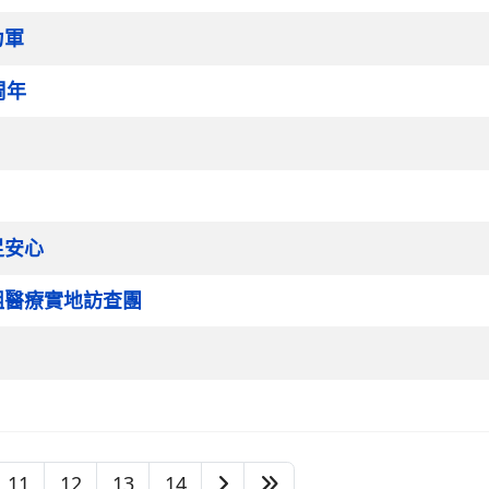
力軍
周年
足安心
組醫療實地訪查團
11
12
13
14