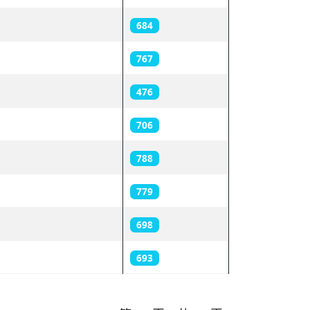
684
767
476
706
788
779
698
693