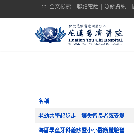
:::
全文檢索
|
聯絡電話
|
急診資訊
|
名稱
文章列表
老幼共學起步走 讓失智長者感受愛
海厝學童牙科義診暨小小醫護體驗營