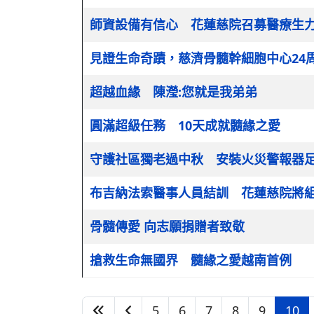
師資設備有信心 花蓮慈院召募醫療生
見證生命奇蹟，慈濟骨髓幹細胞中心24
超越血緣 陳瀅:您就是我弟弟
圓滿超級任務 10天成就髓緣之愛
守護社區獨老過中秋 安裝火災警報器
布吉納法索醫事人員結訓 花蓮慈院將
骨髓傳愛 向志願捐贈者致敬
搶救生命無國界 髓緣之愛越南首例
5
6
7
8
9
10