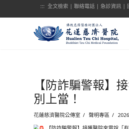
:::
全文檢索
|
聯絡電話
|
急診資訊
|
【防詐騙警報】接
別上當！
花蓮慈濟醫院公傳室
聲明專區
202
【防詐騙警報】接獲醫院來電說「有