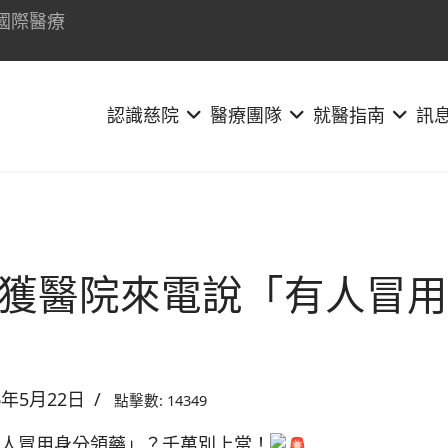
國際醫療
認識慈院
醫療團隊
就醫指南
訊
獲醫院來電說「有人冒用
6年5月22日
點擊數: 14349
人冒用身分領藥」？千萬別上當！