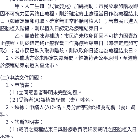
甲、人工生殖（試管嬰兒）加碼補助：市民於取卵階段即
因不可抗力因素終止療程，則於確定終止療程當日作為療程結束
日（如確定無卵可取、確定無正常胚胎可植入）；若市民已進入
胚胎植入階段，則以植入日認定為療程結束日。
乙、醫療性凍卵補助：市民尚未取卵即因不可抗力因素終
止療程，則於確定終止療程當日作為療程結束日（如確定無卵可
取）；若市民已進入取卵階段，則以取卵日認定為療程結束日。
２、本補助方案未限定設籍時間，惟為符合公平原則，至遲應
於療程結束前遷入臺北市。
(二)申請文件問題：
１、申請書：
(１)立同意書者聲明未完整勾選。
(２)受術者(A)誤植為配偶（妻）姓名。
２、領據：申請人(A)姓名、身分證字號誤植為配偶（妻）資
料。
３、診斷證明書：
(１)載明之療程結束日與醫療收費明細表載明之胚胎植入日
不符。