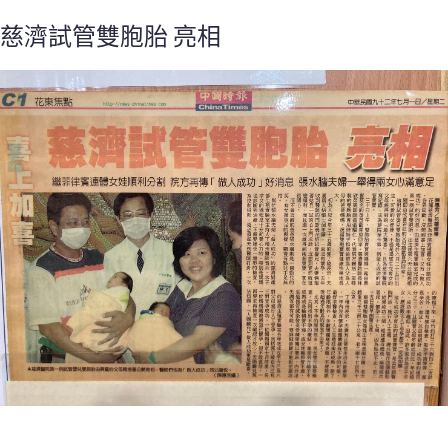
慈濟試管雙胞胎 亮相