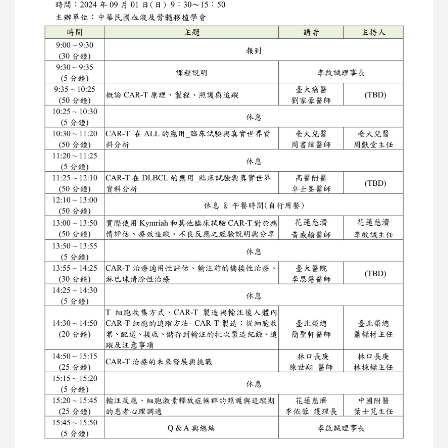
「國際醫療典範獎」
2024.11.07 CAR-T細胞治療 給付
819萬
2024.08.13 恭賀細胞治療中心李
啟誠主任榮獲第九屆國際醫療典
範獎-個人獎
2024.09.01 臺灣嵌合抗原受體 T
細胞(CAR-T)治療認證學分班
2024.07.21 癌症新療法 認識免
疫療法與免疫細胞CAR-T療法
公告衛福部113年5月22日訂定之
醫院施行恩慈治療參考原則
花蓮慈濟醫院攜一曜再生 啟動外