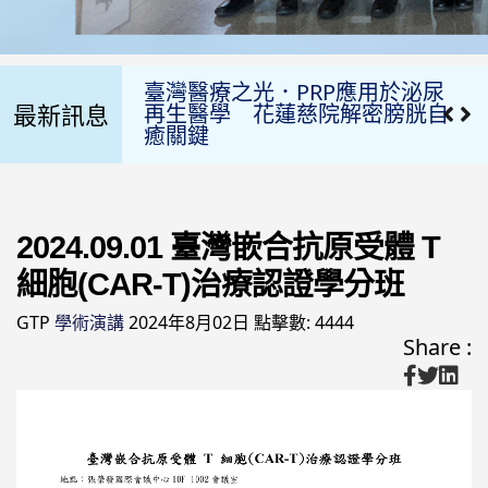
臺灣醫療之光．PRP應用於泌尿
再生醫學 花蓮慈院解密膀胱自
癒關鍵
最新訊息
亞洲第一脊髓電刺激術 助癱瘓光
速重生
「台灣CAR-T」治療的國際經驗
讓血液癌末病患重獲生機
2024.09.01 臺灣嵌合抗原受體 T
細胞(CAR-T)治療認證學分班
2025年最新肯定 慈濟骨髓幹細
胞中心再次通過ＷＭＤＡ國際進
GTP
學術演講
2024年8月02日
點擊數: 4444
階認證
Share :
【醫療、生醫國際合作 花蓮慈
院、台灣愛維盛、美國AbVision
攜手「攻克癌症」】
2024-11-21 花蓮慈院李啟誠榮獲