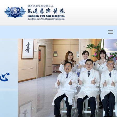
公告衛福部113年5月22日訂定之
醫院施行恩慈治療參考原則
花蓮慈濟醫院攜一曜再生 啟動外
泌體產學合作