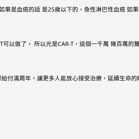
果是血癌的話 是25歲以下的，急性淋巴性血癌 如果是
-T可以做了， 所以光是CAR-T，這個一千萬 幾百萬
健保給付滿周年，讓更多人能放心接受治療，延續生命的
慈院李啟誠榮獲「國際醫療典範獎」
.13 恭賀細胞治療中心李啟誠主任榮獲第九屆國際醫療典範獎-個人獎