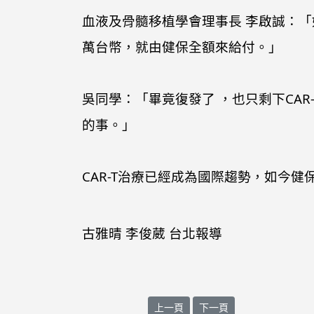
血液及骨髓移植學會理事長 李啟誠：「如
萬台幣，就由健保全額來給付。」
吳同學：「畢竟復發了 ，也只剩下CAR
的事。」
CAR-T治療已經成為國際趨勢，如今
古雅晴 李俊葳 台北報導
上一篇文章: 2024-11-21 花蓮
下一篇文章: 2024.08
上一頁
下一頁