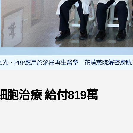
113年5月22日訂定之醫院施行恩慈治療參考原則
醫院攜一曜再生 啟動外泌體產學合作
之光．PRP應用於泌尿再生醫學 花蓮慈院解密膀胱
脊髓電刺激術 助癱瘓光速重生
R-T」治療的國際經驗 讓血液癌末病患重獲生機
R-T細胞治療 給付819萬
年最新肯定 慈濟骨髓幹細胞中心再次通過ＷＭＤＡ國際
醫國際合作 花蓮慈院、台灣愛維盛、美國AbVis