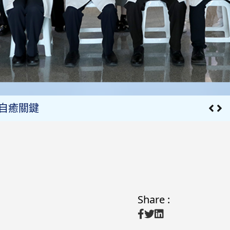
自癒關鍵
進階認證
Share :
ion攜手「攻克癌症」】