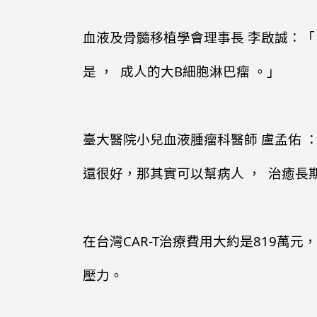
血液及骨髓移植學會理事長 李啟誠：「 (
是 ， 成人的大B細胞淋巴瘤 。」
臺大醫院小兒血液腫瘤科醫師 盧孟佑
還很好，那其實可以幫病人 ， 治癒長
在台灣CAR-T治療費用大約是819
壓力。