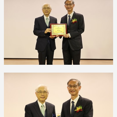
2024-11-21 花蓮慈院李啟誠榮獲
「國際醫療典範獎」
2024.11.07 CAR-T細胞治療 給付
819萬
2024.08.13 恭賀細胞治療中心李
啟誠主任榮獲第九屆國際醫療典
範獎-個人獎
2024.09.01 臺灣嵌合抗原受體 T
細胞(CAR-T)治療認證學分班
2024.07.21 癌症新療法 認識免
疫療法與免疫細胞CAR-T療法
公告衛福部113年5月22日訂定之
醫院施行恩慈治療參考原則
花蓮慈濟醫院攜一曜再生 啟動外