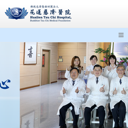
公告衛福部113年5月22日訂定之
醫院施行恩慈治療參考原則
花蓮慈濟醫院攜一曜再生 啟動外
泌體產學合作