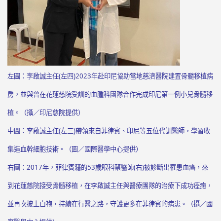
左圖：李啟誠主任(左四)2023年赴印尼協助當地慈濟醫院建置骨髓移植病
房，並與曾在花蓮慈院受訓的血腫科團隊合作完成印尼第一例小兒骨髓移
植。（攝／印尼慈院提供）
中圖：李啟誠主任(左三)帶領來自菲律賓、印尼等五位代訓醫師，學習收
集造血幹細胞技術。（圖／國際醫學中心提供）
右圖：2017年，菲律賓籍的53歲眼科蔡醫師(右)被診斷出罹患血癌，來
到花蓮慈院接受骨髓移植，在李啟誠主任與醫療團隊的治療下成功痊癒，
並再次披上白袍，持續在行醫之路，守護更多在菲律賓的病患。（攝／國
際醫學中心提供）