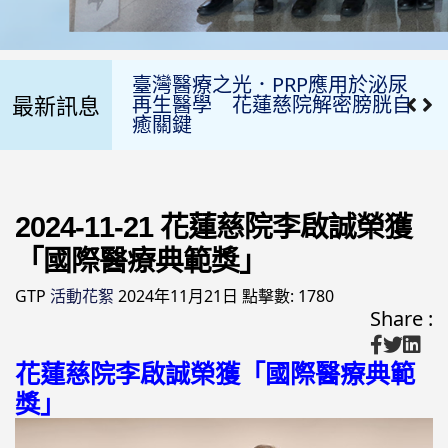
臺灣醫療之光．PRP應用於泌尿
再生醫學 花蓮慈院解密膀胱自
癒關鍵
最新訊息
亞洲第一脊髓電刺激術 助癱瘓光
速重生
「台灣CAR-T」治療的國際經驗
2024-11-21 花蓮慈院李啟誠榮獲
讓血液癌末病患重獲生機
「國際醫療典範獎」
2025年最新肯定 慈濟骨髓幹細
胞中心再次通過ＷＭＤＡ國際進
GTP
活動花絮
2024年11月21日
點擊數: 1780
階認證
Share :
【醫療、生醫國際合作 花蓮慈
花蓮慈院李啟誠榮獲「國際醫療典範
院、台灣愛維盛、美國AbVision
獎」
攜手「攻克癌症」】