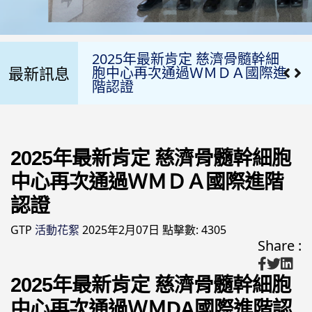
「台灣CAR-T」治療的國際經驗
讓血液癌末病患重獲生機
2025年最新肯定 慈濟骨髓幹細
最新訊息
胞中心再次通過ＷＭＤＡ國際進
階認證
【醫療、生醫國際合作 花蓮慈
院、台灣愛維盛、美國AbVision
攜手「攻克癌症」】
2025年最新肯定 慈濟骨髓幹細胞
中心再次通過ＷＭＤＡ國際進階
2024-11-21 花蓮慈院李啟誠榮獲
「國際醫療典範獎」
認證
GTP
活動花絮
2025年2月07日
點擊數: 4305
2024.11.07 CAR-T細胞治療 給付
Share :
819萬
2024.08.13 恭賀細胞治療中心李
2025年最新肯定 慈濟骨髓幹細胞
啟誠主任榮獲第九屆國際醫療典
中心再次通過ＷＭDA國際進階認
範獎-個人獎