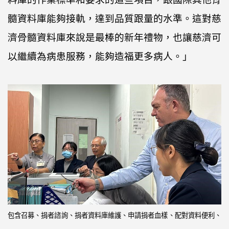
髓資料庫能夠接軌，達到品質跟量的水準。這對慈
濟骨髓資料庫來說是最棒的新年禮物，也讓慈濟可
以繼續為病患服務，能夠造福更多病人。」
包含召募、捐者諮詢、捐者資料庫維護、申請捐者血樣、配對資料便利、