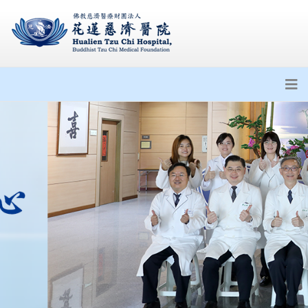
公告衛福部113年5月22日訂定之
醫院施行恩慈治療參考原則
花蓮慈濟醫院攜一曜再生 啟動外
泌體產學合作
臺灣醫療之光．PRP應用於泌尿
再生醫學 花蓮慈院解密膀胱自
癒關鍵
亞洲第一脊髓電刺激術 助癱瘓光
速重生