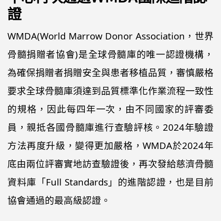
證
2024.09.01 臺灣嵌合抗原受體 T
細胞(CAR-T)治療認證學分班
WMDA(World Marrow Donor Association，世界
骨髓捐贈者協會)是全球骨髓庫的唯一認證機構，
2024.07.21 癌症新療法 認識免
疫療法與免疫細胞CAR-T療法
為確保捐贈者捐贈安全與患者移植品質，審慎嚴格
要求全球骨髓庫須達到品質標準化作業流程一致性
公告衛福部113年5月22日訂定之
醫院施行恩慈治療參考原則
的規格，因此每四年一次，由不同國家的評審委
花蓮慈濟醫院攜一曜再生 啟動外
員，親抵各國骨髓庫進行查驗評核。2024年驗證
泌體產學合作
方法再度升級，變得更加嚴格，WMDA於2024年
底由兩位評審實地訪查驗證後，再次發給慈濟骨髓
資料庫「Full Standards」的進階認證，也是目前
協會通過的最高級認證。