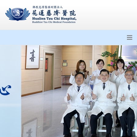
公告衛福部113年5月22日訂定之
醫院施行恩慈治療參考原則
花蓮慈濟醫院攜一曜再生 啟動外
泌體產學合作
臺灣醫療之光．PRP應用於泌尿