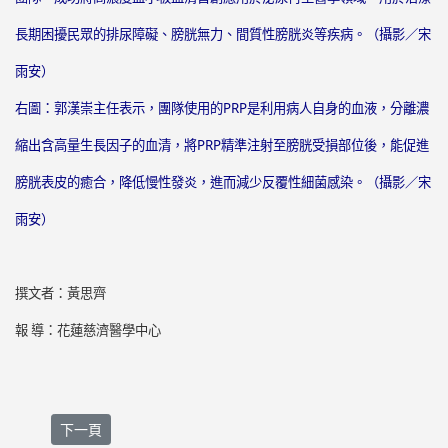
長期困擾民眾的排尿障礙、膀胱無力、間質性膀胱炎等疾病。（攝影／宋
雨安）
右圖：郭漢崇主任表示，團隊使用的PRP是利用病人自身的血液，分離濃
縮出含高量生長因子的血清，將PRP精準注射至膀胱受損部位後，能促進
膀胱表皮的癒合，降低慢性發炎，進而減少反覆性細菌感染。（攝影／宋
雨安）
撰文者：黃思齊
報 導：花蓮慈濟醫學中心
下一篇文章: 亞洲第一脊髓電刺激術 助癱瘓光速重生
下一頁