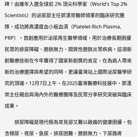
碑！由連年入選全球前 2% 頂尖科學家（World’s Top 2%
Scientists）的泌尿部主任郭漢崇醫師領軍的臨床研究團
隊，成功將高濃度血小板血清（Platelet-Rich Plasma,
PRP），首創應用於泌尿再生醫學領域，用於治療長期困擾
民眾的排尿障礙、膀胱無力、間質性膀胱炎等疾病。這項新
創醫療技術在今年獲得了國家新創獎的肯定，在為病人帶來
新的治療選擇與希望的同時，更讓臺灣站上國際泌尿醫學研
究的頂端。12月7日上午，在2025臺灣醫療科技展中，郭漢
崇主任親自與海內外的醫療團隊及民眾分享研究突破與臨床
成果。
排尿障礙是現代極為常見卻又難以啟齒的健康困擾，包
含頻尿、夜尿、急尿、排尿困難、膀胱無力、下尿路疼