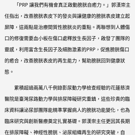
「PRP 讓我們有機會真正啟動膀胱自癒力。」郭漢崇主
任指出，改善膀胱表皮下的發炎與讓健康的膀胱表皮建立起
屏障，這兩點是治療間質性膀胱炎的重點。再聯想到人體傷
口的修復需要血小板在傷口處釋放生長因子，啟發了團隊的
靈感，利用富含生長因子及細胞激素的PRP，促進膀胱傷口
的癒合，改善膀胱表皮的再生能力，幫助膀胱回到健康狀
態。
累積超過兩萬八千例錄影尿動力學檢查經驗的花蓮慈濟
醫院是臺灣尿路動力學與排尿障礙研究重鎮，這些珍貴的臨
床資料讓泌尿部團隊能精準掌握病人的膀胱功能變化，也為
臨床研究與創新醫療奠定扎實基礎。郭漢崇主任更因其長期
在排尿障礙、神經性膀胱、泌尿組織再生的研究突破，自