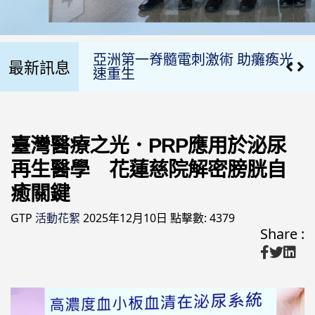
再生醫學 花蓮慈院解密膀胱自
癒關鍵
亞洲第一脊髓電刺激術 助癱瘓光
最新訊息
速重生
「台灣CAR-T」治療的國際經驗
讓血液癌末病患重獲生機
臺灣醫療之光．PRP應用於泌尿
2025年最新肯定 慈濟骨髓幹細
再生醫學 花蓮慈院解密膀胱自
胞中心再次通過ＷＭＤＡ國際進
階認證
癒關鍵
GTP
活動花絮
2025年12月10日
點擊數: 4379
【醫療、生醫國際合作 花蓮慈
Share :
院、台灣愛維盛、美國AbVision
攜手「攻克癌症」】
2024-11-21 花蓮慈院李啟誠榮獲
「國際醫療典範獎」