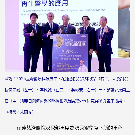
2024.11.07 CAR-T細胞治療 給付
819萬
2024.08.13 恭賀細胞治療中心李
啟誠主任榮獲第九屆國際醫療典
範獎-個人獎
2024.09.01 臺灣嵌合抗原受體 T
細胞(CAR-T)治療認證學分班
2024.07.21 癌症新療法 認識免
圖說：2025臺灣醫療科技展中，花蓮慈院院長林欣榮（右二）以及副院
疫療法與免疫細胞CAR-T療法
長何宗融（左一）、李啟誠（左二）、吳彬安（右一）一同見證郭漢崇主
公告衛福部113年5月22日訂定之
任（中）與親自與海內外的醫療團隊及民眾分享研究突破與臨床成果。
醫院施行恩慈治療參考原則
（攝影／宋雨安）
花蓮慈濟醫院攜一曜再生 啟動外
泌體產學合作
花蓮慈濟醫院泌尿部再度為泌尿醫學寫下新的里程