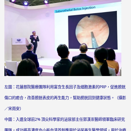
左圖：花蓮慈院醫療團隊利用富含生長因子及細胞激素的PRP，促進膀胱
傷口的癒合，改善膀胱表皮的再生能力，幫助膀胱回到健康狀態。（攝影
／宋雨安）
中圖：入選全球前2% 頂尖科學家的泌尿部主任郭漢崇醫師領軍臨床研究
團隊，成功將高濃度血小板血清首創應用於泌尿再生醫學領域，用於治療