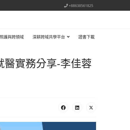
+88638561825
照護與跨領域
深耕跨域共學平台
證書下載
 聰明就醫實務分享-李佳蓉