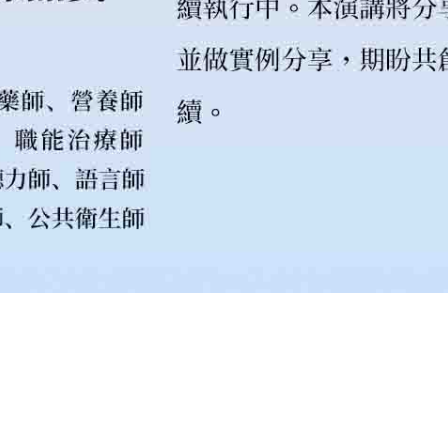
人、去問AI 年輕醫師的嶄新習醫之道-陳偉德教授