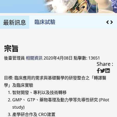
獲獎
最新訊息
臨床試驗
組織架構
宗旨
產學及跨院合作
後臺管理員
相關資訊
2020年4月08日
點擊數: 13651
貴重儀器預約
Share :
宗旨
目標: 臨床應用的需求與基礎醫學的研發整合之「轉譯醫
學」及臨床實驗
醫療團隊(all)文章對應模組
智財開發、專利以及技術轉移
GMP、 GTP、藥物毒理及動力學等先導性研究 (Pilot
團隊介紹
study)
研究方向
產學研合作及 CRO建置