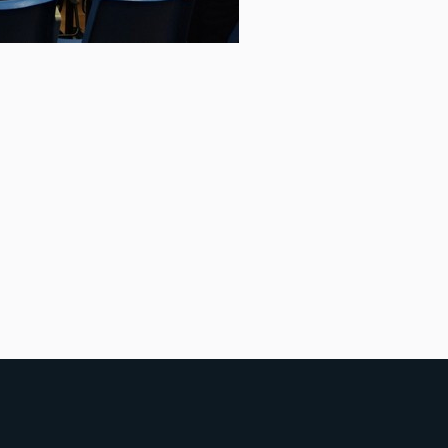
點線面工作坊(門諾李坤峰主任)