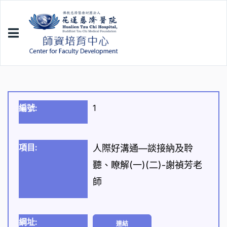
1
人際好溝通—談接納及聆
聽、瞭解(一)(二)-謝禎芳老
師
連結