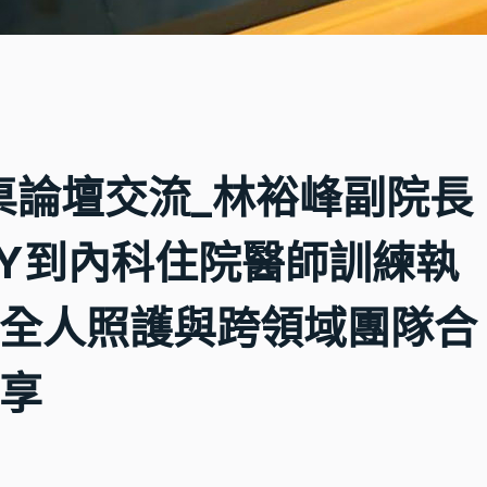
_圓桌論壇交流_林裕峰副院長
PGY到內科住院醫師訓練執
全人照護與跨領域團隊合
享