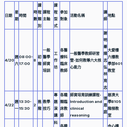
課
課
星
時
程
課程
程
參加
講
日期
時間
活動名稱
地點
期
數
類
主軸
型
對象
師
別
式
謝
明
蓁
一般
各醫
大愛樓
工
一般醫學教師研習
陳
週
08:00-
初
醫學
療科
六樓教
4/20
8
作
營-如何教導六大核
志
六
17:00
階
師資
臨床
學部601
坊
心能力
弘
培訓
教師
教室
林
育
志
專
各職
師資培育訓練課程-
慈濟大
張
週
13:30-
進
教學
題
類臨
Introduction and
學B105
4/22
2
恩
一
15:30
階
技巧
演
床教
clinical
階梯教
庭
講
師
reasoning
室
科
各職
合心樓