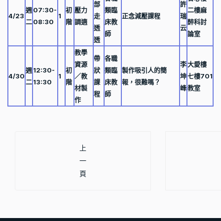
部
許
週
07:30-
初
壓力
類臨
二樓麻
4/23
1
走
正念減壓課程
瑞
二
08:30
階
調適
床教
醉科討
透
云
師
論室
透
教學
帶
各職
資源
李
大愛樓
週
12:30-
初
狀
類臨
製作吸引人的簡
4/30
1
／教
坤
七樓701
二
13:30
階
課
床教
報，很難嗎？
材製
峰
教室
程
師
作
上一篇文章: 108年5月課程資訊
上
一
頁