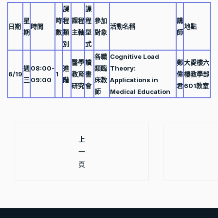
課
課
星
時
程
課程
程
參加
講
日期
時間
活動名稱
地點
期
數
類
主軸
型
對象
師
別
式
各職
Cognitive Load
醫學
讀
鄭
大愛樓六
週
08:00-
進
類臨
Theory:
6/19
1
教育
書
偉
樓教學部
三
09:00
階
床教
Applications in
研究
會
君
601教室
師
Medical Education
上一篇文章: 108年7月課程資訊
上
一
頁