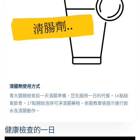
清腸劑使用方式
胃大腸鏡檢查前一天清腸準備，您先服用一日的代餐。16點結
束飲食，17點開始泡保可淨清腸藥物。依衛教單張提示進行飲
水及清腸動作。
健康檢查的一日