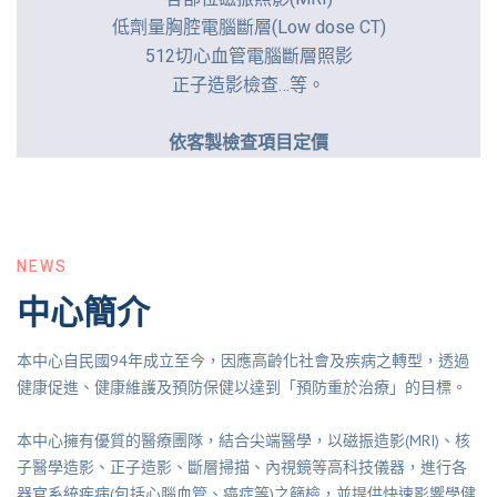
低劑量胸腔電腦斷層(Low dose CT)
512切心血管電腦斷層照影
正子造影檢查…等。
依客製檢查項目定價
NEWS
中心簡介
本中心自民國94年成立至今，因應高齡化社會及疾病之轉型，透過
健康促進、健康維護及預防保健以達到「預防重於治療」的目標。
本中心擁有優質的醫療團隊，結合尖端醫學，以磁振造影(MRI)、核
子醫學造影、正子造影、斷層掃描、內視鏡等高科技儀器，進行各
器官系統疾病(包括心腦血管、癌症等)之篩檢，並提供快速影響學健