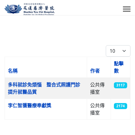
每頁顯示條數
點擊
名稱
作者
數
文章列表
多科就診免煩惱 整合式照護門診
公共傳
3117
提升就醫品質
播室
李仁智獲醫療奉獻獎
公共傳
2174
播室