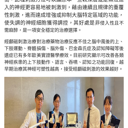
入的神經更容易地被刺激到，藉由連續且規律的重覆
性刺激，進而達成增強或抑制大腦特定區域的功能，
使失調的神經細胞獲得調控，其好處是非
侵入性且不
需麻醉，是一項安全穩定的治療選擇。
經顱磁刺激治療對治療藥物治療反應不佳之腦中風後的上、
下肢運動、脊髓損傷、腦外傷、巴金森氏症及認知障礙等後
遺症已有多年歐美實證醫學療效。目前研究顯示可改善各類
神經疾患的上下肢動作、語言、吞嚥、認知之功能回復，越
早期治療其神經可塑性越高，接受經顱磁刺激的效果越好。