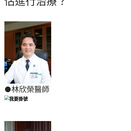
估進行治療？
●
林欣榮醫師