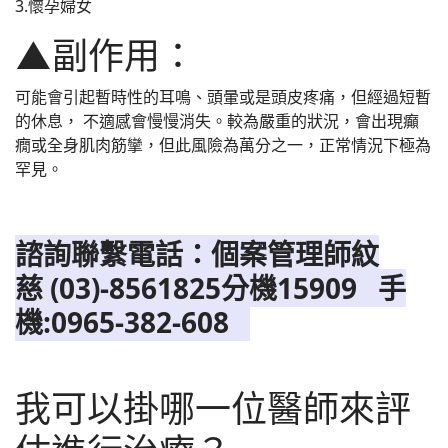
3.懷孕婦女
▲副作用：
可能會引起暫時性的耳鳴、頭暈或是頭皮疼痛，但經過短暫
的休息， 不適感會慢慢消失。較為嚴重的狀況，會出現癲
癇或全身肌肉筋攣，但此風險為萬分之一，正常情況下極為
罕見。
諮詢聯繫電話：個案管理師紋
慈 (03)-8561825分機15909 手
機:0965-382-608
我可以掛哪一位醫師來評