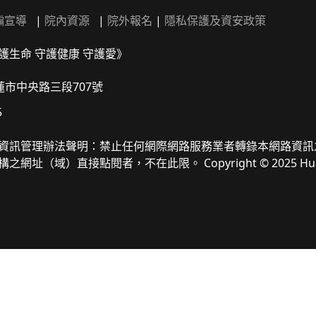
騙宣導
|
院內資源
|
院外報名
|
隱私保護及資安政策
護生命 守護健康 守護愛》
花蓮市中央路三段707號
5
資訊管理辦法聲明：禁止任何網際網路服務業者轉錄本網路資訊
域）直接點閱者，不在此限。 Copyright © 2025 Hualien Tzu Ch