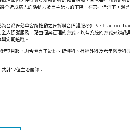
增加仍然使得骨質疏鬆骨折的數目增加，台灣每年髖骨骨折的發生人
。骨折不僅將會造成病人的活動力及自主能力的下降，在某些情況下，
鬆學會所推動之骨折聯合照護服務(FLS，Fracture Liais
的全人照護服務，藉由個案管理的方式，以有系統的方式來辨識
療與定期追蹤。
08年7月起，聯合包含了骨科、復健科、神經外科及老年醫學科
共計12位主治醫師。