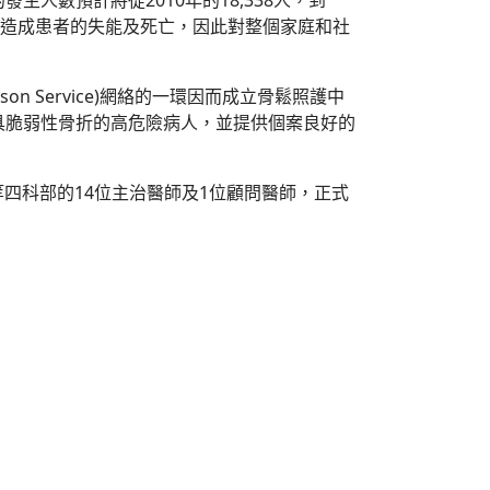
數預計將從2010年的18,338人，到
還會造成患者的失能及死亡，因此對整個家庭和社
on Service)網絡的一環因而成立骨鬆照護中
具脆弱性骨折的高危險病人，並提供個案良好的
等四科部的14位主治醫師及1位顧問醫師，正式