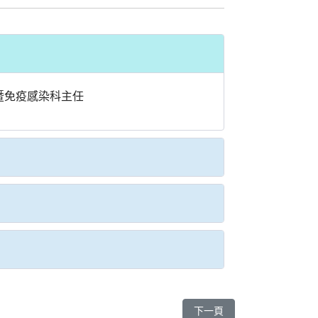
暨免疫感染科主任
下一篇文章: 洪崧壬 醫師
下一頁