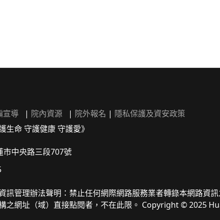
騙宣導
|
院內資源
|
院外報名
|
隱私保護及資安政策
護生命 守護健康 守護愛》
花蓮市中央路三段707號
5
資訊管理辦法聲明：禁止任何網際網路服務業者轉錄本網路資訊
域）直接點閱者，不在此限。 Copyright © 2025 Hualien Tzu Ch