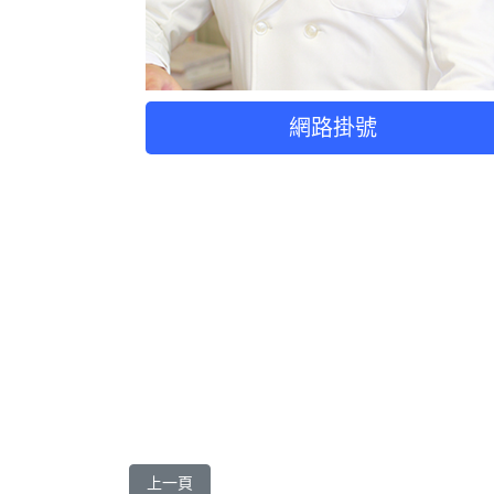
網路掛號
上一篇文章: 方甘棠 醫師
上一頁