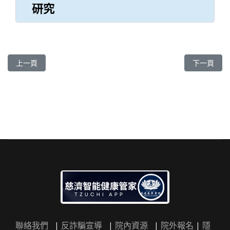
研究
上一篇文章: 洪崧壬 醫師
下一篇文章:
上一頁
下一頁
聯絡我們
|
反詐騙宣導
|
院內資源
|
院外報名
|
隱