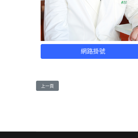
網路掛號
上一篇文章: 王志勇 醫師
上一頁