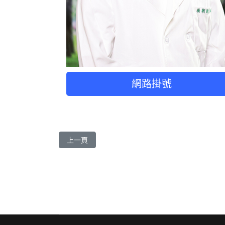
網路掛號
上一篇文章: 王咏璇 醫師
上一頁