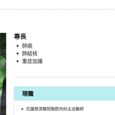
專長
肺癌
肺結核
重症加護
現職
花蓮慈濟醫院胸腔內科主治醫師