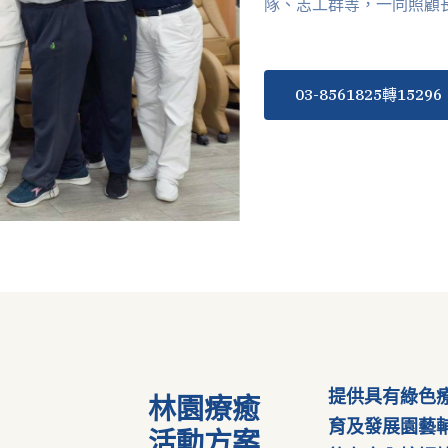
隊、志工群等，一同照顧
03-8561825轉15296
色
提供具有綠色
林園療癒
育及發展園藝
活動方案