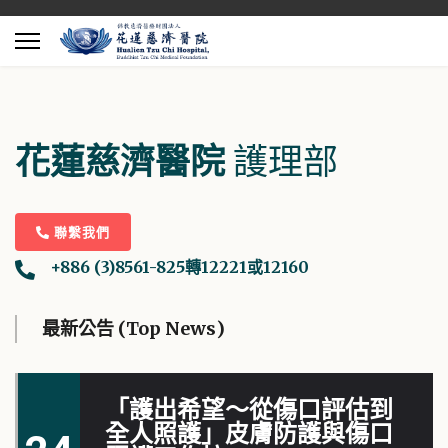
「護出希望～從傷口評估到
全人照護」皮膚防護與傷口
24
花蓮慈濟醫院
護理部
照護工作坊
十一
報名連結：
https://forms.gle/DyNWNjtfgcmRz6UZ9...
聯繫我們
+886 (3)8561-825轉12221或12160
31
護理部 護理研究申請說明
最新公告 (Top News)
護理部 護理 研究申請說明...
三
「護出希望～從傷口評估到
全人照護」皮膚防護與傷口