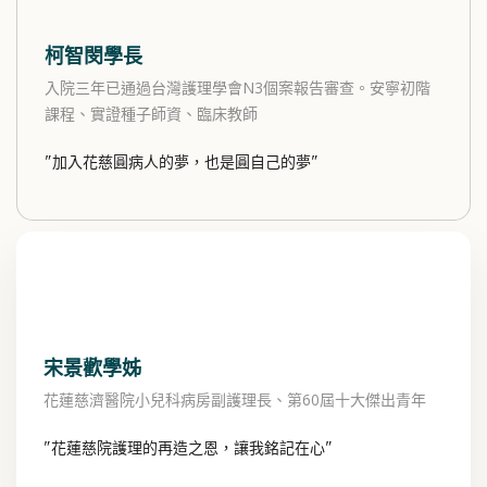
柯智閔學長
入院三年已通過台灣護理學會N3個案報告審查。安寧初階
課程、實證種子師資、臨床教師
"加入花慈圓病人的夢，也是圓自己的夢"
宋景歡學姊
花蓮慈濟醫院小兒科病房副護理長、第60屆十大傑出青年
"花蓮慈院護理的再造之恩，讓我銘記在心"