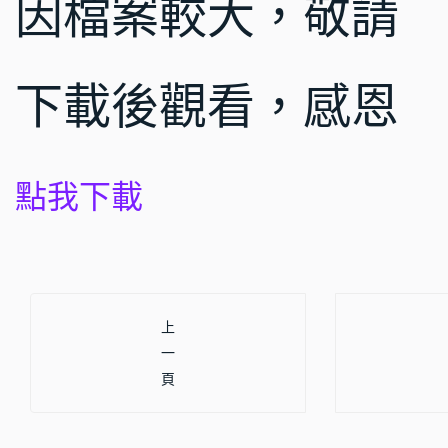
因檔案較大，敬請
下載後觀看，感恩
點我下載
上一篇文章: 如何進行有不同層級學員的教學活
上
一
頁