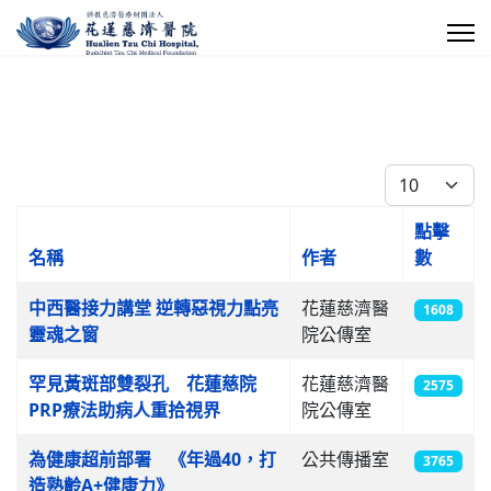
每頁顯示條數
點擊
名稱
作者
數
文章列表
中西醫接力講堂 逆轉惡視力點亮
花蓮慈濟醫
1608
靈魂之窗
院公傳室
罕見黃斑部雙裂孔 花蓮慈院
花蓮慈濟醫
2575
PRP療法助病人重拾視界
院公傳室
為健康超前部署 《年過40，打
公共傳播室
3765
造熟齡A+健康力》