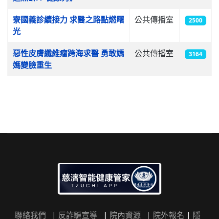
寮國義診續接力 求醫之路點燃曙
公共傳播室
2500
光
惡性皮膚纖維瘤跨海求醫 勇敢媽
公共傳播室
3164
媽變臉重生
聯絡我們
|
反詐騙宣導
|
院內資源
|
院外報名
|
隱