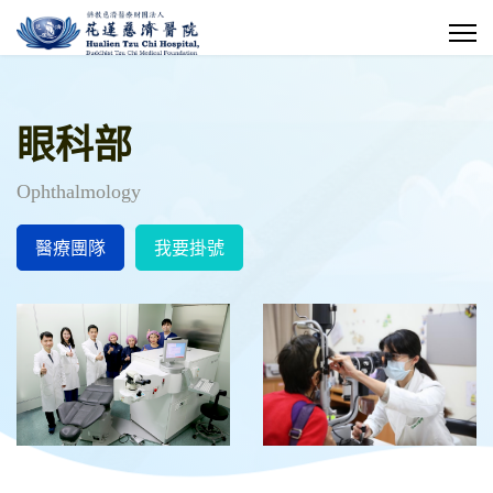
眼科部
Ophthalmology
醫療團隊
我要掛號
惡性皮膚纖維瘤跨海求醫 勇敢媽
媽變臉重生