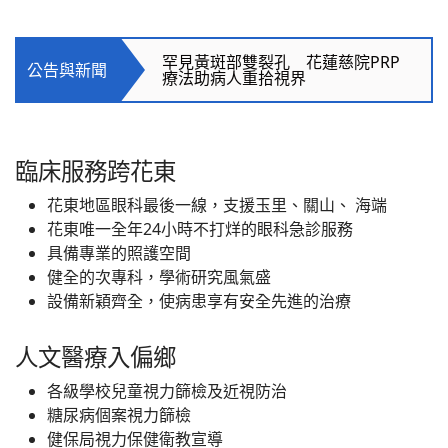
中西醫接力講堂 逆轉惡視力點亮
靈魂之窗
罕見黃斑部雙裂孔 花蓮慈院PRP
公告與新聞
療法助病人重拾視界
為健康超前部署 《年過40，打
造熟齡A+健康力》
臨床服務跨花東
寮國義診續接力 求醫之路點燃曙
光
花東地區眼科最後一線，支援玉里、關山、 海端
花東唯一全年24小時不打烊的眼科急診服務
惡性皮膚纖維瘤跨海求醫 勇敢媽
具備專業的照護空間
媽變臉重生
健全的次專科，學術研究風氣盛
設備新穎齊全，使病患享有安全先進的治療
中西醫接力講堂 逆轉惡視力點亮
靈魂之窗
人文醫療入偏鄉
各級學校兒童視力篩檢及近視防治
糖尿病個案視力篩檢
健保局視力保健衛教宣導