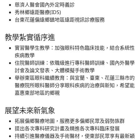
慈濟人醫會國內外定時義診
秀林鄉遠距醫療(IDS)
台東花蓮偏遠鄉鎮地區遠距視訊診療服務
教學紮實循序進
實習醫學生教學：加強眼科特色臨床技能，結合系統性
疾病教學
住院醫師訓練：依職級進行專科醫師訓練、國內外醫學
討會及論文發表、大體模擬手術教學
舉辦東區眼科繼續教育：與宜蘭、臺東、花蓮三縣市的
醫療院所眼科醫師分享眼科疾病的治療與新知，希望能
嘉惠東部地區的鄉親
展望未來新氣象
拓展偏鄉醫療地圖，服務更多偏鄉民眾及弱勢族群
提出各次專科研究計畫及精進各次專科臨床發展
持續引進醫療儀器及手術醫材，使東部民眾享有最新穎