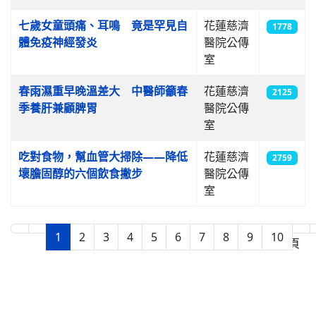
七歲女童頭痛、耳鳴 竟是罕見自
花蓮慈濟
1778
體免疫神經發炎
醫院公傳
室
春雨濕重早晚溫差大 中醫師籲春
花蓮慈濟
2125
季養肝兼顧脾胃
醫院公傳
室
吃對食物，幫血管大掃除——降低
花蓮慈濟
2759
壞膽固醇的六個飲食撇步
醫院公傳
室
1
2
3
4
5
6
7
8
9
10
第 1 頁，共 22 頁