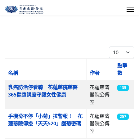
每頁顯示條數
點擊
名稱
作者
數
文章列表
乳癌防治停看聽 花蓮慈院慈醫
花蓮慈濟
135
365健康講座守護女性健康
醫院公傳
室
手機滑不停「小菊」拉警報！ 花
花蓮慈濟
257
蓮慈院傳授「天天520」護菊密碼
醫院公傳
室