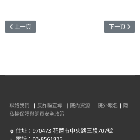
上一篇文章: 解構千面之病，紅斑性狼瘡的精準醫療
下一篇文章
上一頁
下一頁
聯絡我們
|
反詐騙宣導
|
院內資源
|
院外報名
|
隱
私權保護與網頁安全政策
住址：970473 花蓮市中央路三段707號
電話：03-8561825