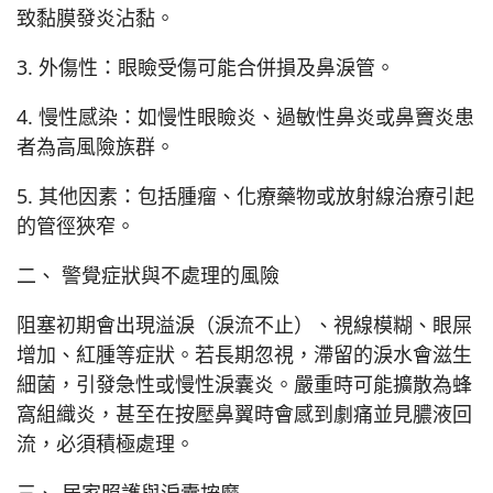
致黏膜發炎沾黏。
3. 外傷性：眼瞼受傷可能合併損及鼻淚管。
4. 慢性感染：如慢性眼瞼炎、過敏性鼻炎或鼻竇炎患
者為高風險族群。
5. 其他因素：包括腫瘤、化療藥物或放射線治療引起
的管徑狹窄。
二、 警覺症狀與不處理的風險
阻塞初期會出現溢淚（淚流不止）、視線模糊、眼屎
增加、紅腫等症狀。若長期忽視，滯留的淚水會滋生
細菌，引發急性或慢性淚囊炎。嚴重時可能擴散為蜂
窩組織炎，甚至在按壓鼻翼時會感到劇痛並見膿液回
流，必須積極處理。