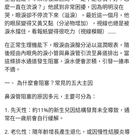
麼一直在流淚？」他感到非常困擾，因為明明沒在
哭，眼淚卻不停流下來（溢淚）。最近這一個月，他
的眼屎變得又黃又黏（分泌物增加），視線也總是被
淚水擋住，看報紙變得很吃力（視線模糊）……
在正常生理機能下，眼淚由淚腺分泌以滋潤眼表，隨
後經由內眼角的淚小管與鼻淚管引流至鼻道排出。當
這條排水通道發生阻塞，淚水便會淤積，引發一連串
不適。
一、 為什麼會阻塞？常見的五大主因
鼻淚管阻塞的原因多元，主要可分為：
1. 先天性：約11%的新生兒因結構發育未全導致，通
常在一歲前會自行緩解。
2. 老化性：隨年齡增長產生退化，或因慢性結膜炎導